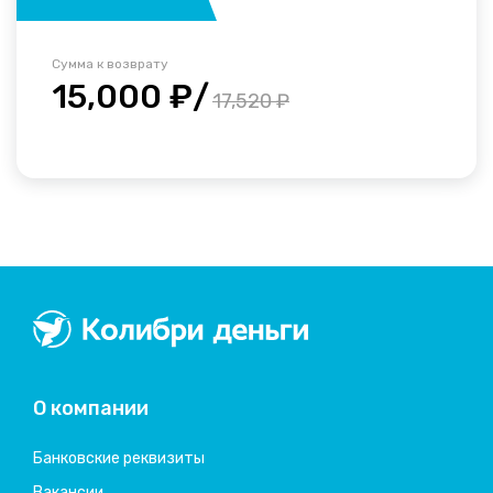
Сумма к возврату
15,000 ₽/
17,520 ₽
Колибри деньги
система быстрых займов
О компании
Банковские реквизиты
Вакансии