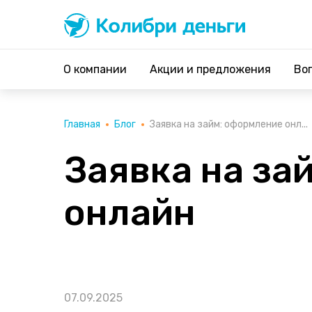
Колибри деньги
система быстрых займов
О компании
Акции и предложения
Во
Главная
Блог
Заявка на займ: оформление онл...
Заявка на за
онлайн
07.09.2025