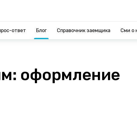
прос-ответ
Блог
Справочник заемщика
Сми о 
йм: оформление