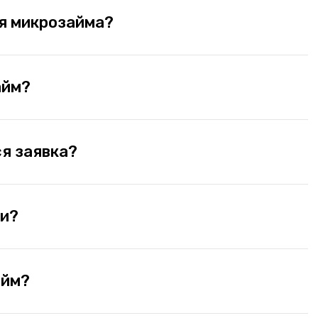
я микрозайма?
айм?
я заявка?
ги?
айм?