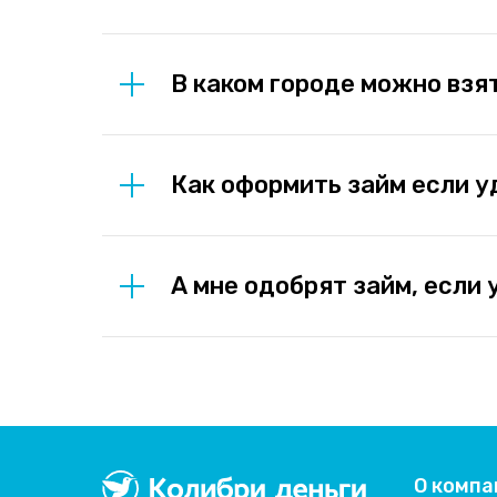
В каком городе можно взя
Как оформить займ если у
А мне одобрят займ, если 
О компа