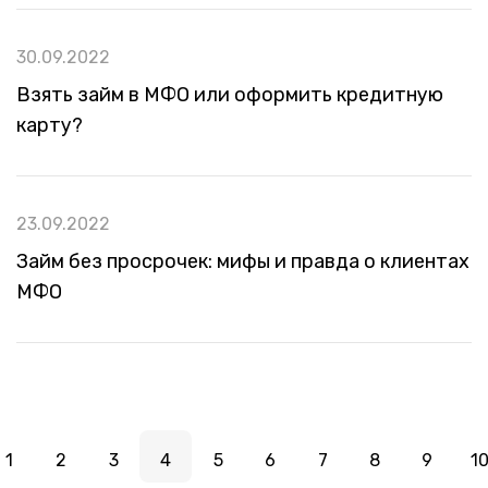
30.09.2022
Взять займ в МФО или оформить кредитную
карту?
23.09.2022
Займ без просрочек: мифы и правда о клиентах
МФО
1
2
3
4
5
6
7
8
9
1