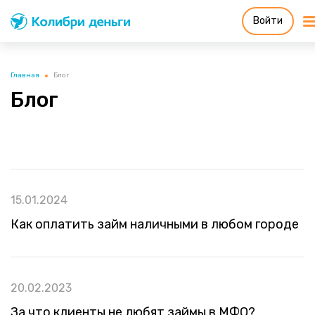
Войти
Колибри деньги
система быстрых
займов
Главная
Блог
Блог
15.01.2024
Как оплатить займ наличными в любом городе
20.02.2023
За что клиенты не любят займы в МФО?