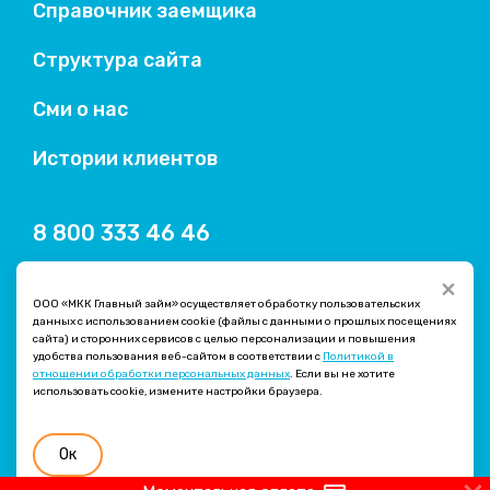
Справочник заемщика
Структура сайта
Сми о нас
Истории клиентов
8 800 333 46 46
×
ООО «МКК Главный займ» осуществляет обработку пользовательских
данных с использованием cookie (файлы с данными о прошлых посещениях
сайта) и сторонних сервисов с целью персонализации и повышения
удобства пользования веб-сайтом в соответствии с
Политикой в
отношении обработки персональных данных
. Если вы не хотите
использовать cookie, измените настройки браузера.
Легкая версия
Ок