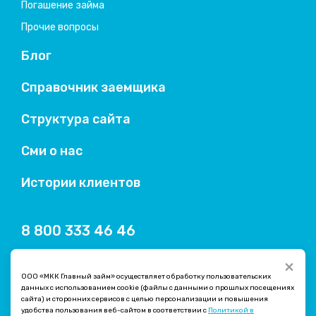
Погашение займа
Прочие вопросы
Блог
Справочник заемщика
Структура сайта
Сми о нас
Истории клиентов
8 800 333 46 46
×
ООО «МКК Главный займ» осуществляет обработку пользовательских
данных с использованием cookie (файлы с данными о прошлых посещениях
сайта) и сторонних сервисов с целью персонализации и повышения
удобства пользования веб-сайтом в соответствии с
Политикой в