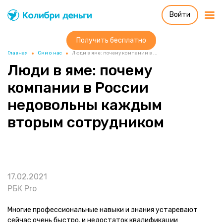
Войти
Колибри деньги
система быстрых
займов
Получить бесплатно
Главная
Сми о нас
Люди в яме: почему компании в ...
Люди в яме: почему
компании в России
недовольны каждым
вторым сотрудником
17.02.2021
РБК Pro
Многие профессиональные навыки и знания устаревают
сейчас очень быстро, и недостаток квалификации