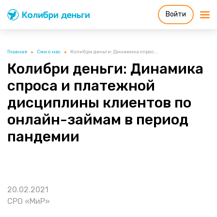
Войти
Колибри деньги
система быстрых
займов
Главная
Сми о нас
Колибри деньги: Динамика спрос...
Колибри деньги: Динамика
спроса и платежной
дисциплины клиентов по
онлайн-займам в период
пандемии
20.02.2021
СРО «МиР»