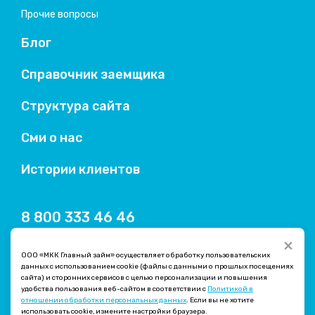
Прочие вопросы
Блог
Справочник заемщика
Структура сайта
Сми о нас
Истории клиентов
8 800 333 46 46
×
ООО «МКК Главный займ» осуществляет обработку пользовательских
данных с использованием cookie (файлы с данными о прошлых посещениях
сайта) и сторонних сервисов с целью персонализации и повышения
удобства пользования веб-сайтом в соответствии с
Политикой в
отношении обработки персональных данных
. Если вы не хотите
использовать cookie, измените настройки браузера.