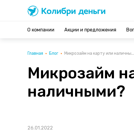
Колибри деньги
система быстрых займов
О компании
Акции и предложения
Во
Главная
Блог
Микрозайм на карту или наличны...
Микрозайм на
наличными?
26.01.2022