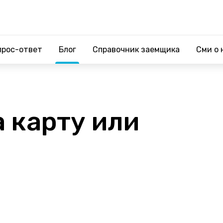
прос-ответ
Блог
Справочник заемщика
Сми о 
 карту или