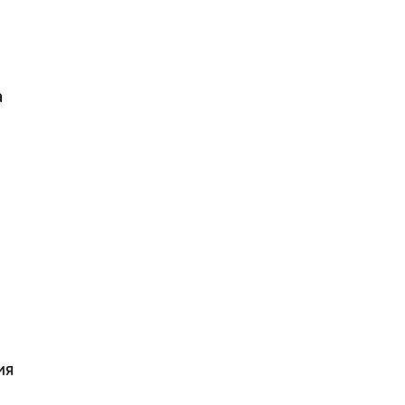
а
ия
ы