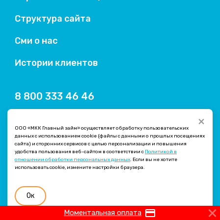
Структура сайта
Сми о нас
Истории клиентов
8 800 333 46 46
×
ООО «МКК Главный займ» осуществляет обработку пользовательских
данных с использованием cookie (файлы с данными о прошлых посещениях
сайта) и сторонних сервисов с целью персонализации и повышения
удобства пользования веб-сайтом в соответствии с
Политикой в
отношении обработки персональных данных
. Если вы не хотите
использовать cookie, измените настройки браузера.
Легкая версия
Ок
credit_card
Моментальная оплата