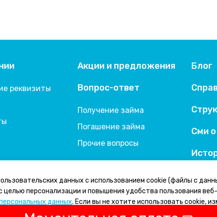
нии
Акции и предложения
Блог
Вопрос-ответ
Спра
ие реквизиты
и
Струк
Получение займа
ты
Погашение займа
Сми о
Прочие вопросы
Истор
ользовательских данных с использованием cookie (файлы с данн
с целью персонализации и повышения удобства пользования веб
 персональных данных
. Если вы не хотите использовать cookie, и