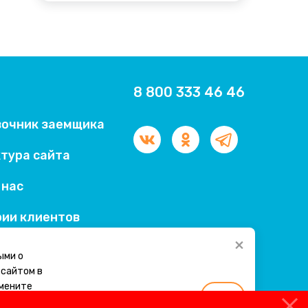
8 800 333 46 46
вочник заемщика
тура сайта
 нас
ии клиентов
×
ыми о
-сайтом в
змените
Ок