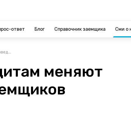
прос-ответ
Блог
Справочник заемщика
Сми о 
вед...
дитам меняют
аемщиков