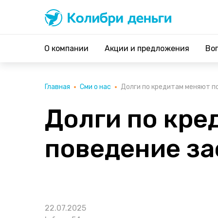
Колибри деньги
система быстрых займов
О компании
Акции и предложения
Во
Главная
Сми о нас
Долги по кредитам меняют по
Долги по кре
поведение з
22.07.2025