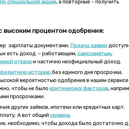
по специальной акции
, а повторные – получить
с высоким процентом одобрения:
мер зарплаты документами.
Подача заявки
доступ
рых есть доход – работающим,
самозанятым
,
иной отказа
и частично неофициальный доход.
 кредитную историю
без единого дня просрочки,
высокой вероятностью одобрения в нашем сервисе
ажно, чтобы не было
критических факторов
, наприм
ными просрочками.
чия других займов, ипотеки или кредитных карт.
оплату. А вот общий
уровень
ие, необходимо, чтобы дохода было достаточно д