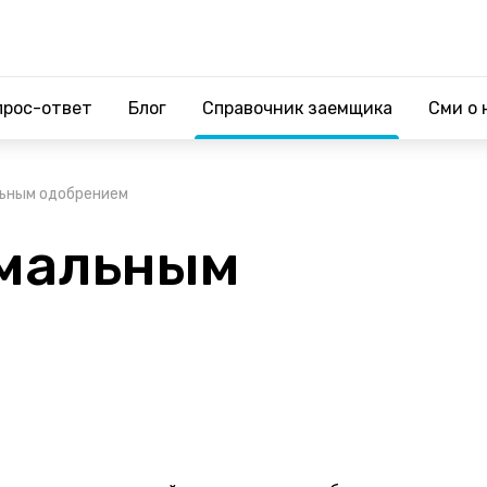
прос-ответ
Блог
Справочник заемщика
Сми о 
льным одобрением
имальным