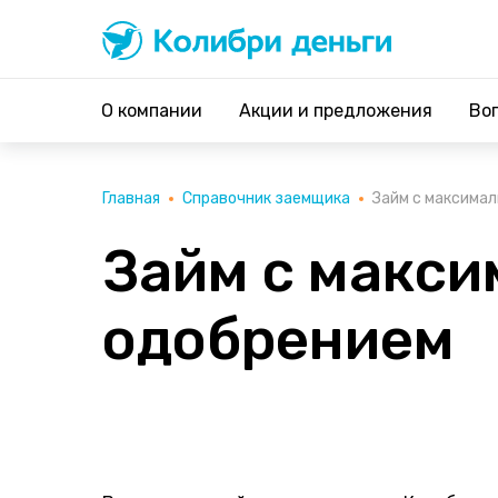
Колибри деньги
система быстрых займов
О компании
Акции и предложения
Во
Главная
Справочник заемщика
Займ с максима
Займ с макс
одобрением