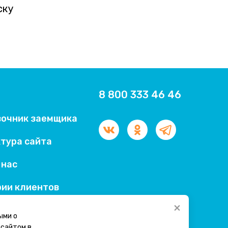
ску
8 800 333 46 46
вочник заемщика
тура сайта
 нас
ии клиентов
×
ыми о
-сайтом в