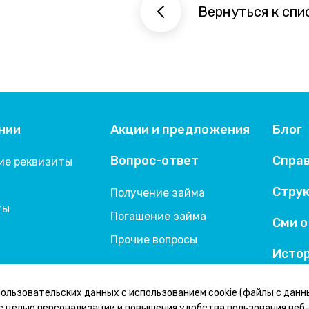
Вернуться к спи
нии
Акции и предложения
Блог
Вопрос-ответ
Спра
ие реквизиты
и
Струк
Получение займа
ты
Погашение займа
Сми о
Прочие вопросы
Истор
ользовательских данных с использованием cookie (файлы с данн
с целью персонализации и повышения удобства пользования веб