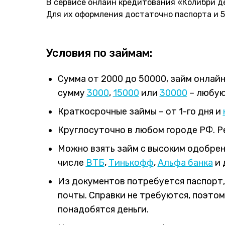
В сервисе онлайн кредитования «Колибри д
Для их оформления достаточно паспорта и 
Условия по займам:
Сумма от 2000 до 50000, займ онлай
сумму
3000
,
15000
или
30000
– любую
Краткосрочные займы – от 1-го дня и
Круглосуточно в любом городе РФ. Р
Можно взять займ с высоким одобрени
числе
ВТБ
,
Тинькофф
,
Альфа банка
и 
Из документов потребуется паспорт
почты. Справки не требуются, поэтом
понадобятся деньги.